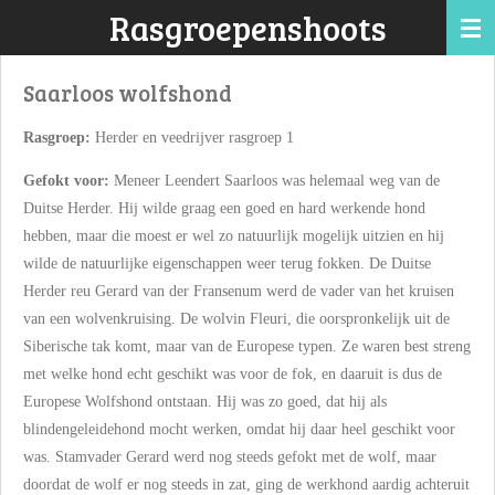
Rasgroepenshoots
Ga
direct
naar
Saarloos wolfshond
de
hoofdinhoud
Rasgroep:
Herder en veedrijver rasgroep 1
Gefokt voor:
Meneer Leendert Saarloos was helemaal weg van de
Duitse Herder. Hij wilde graag een goed en hard werkende hond
hebben, maar die moest er wel zo natuurlijk mogelijk uitzien en hij
wilde de natuurlijke eigenschappen weer terug fokken. De Duitse
Herder reu Gerard van der Fransenum werd de vader van het kruisen
van een wolvenkruising. De wolvin Fleuri, die oorspronkelijk uit de
Siberische tak komt, maar van de Europese typen. Ze waren best streng
met welke hond echt geschikt was voor de fok, en daaruit is dus de
Europese Wolfshond ontstaan. Hij was zo goed, dat hij als
blindengeleidehond mocht werken, omdat hij daar heel geschikt voor
was. Stamvader Gerard werd nog steeds gefokt met de wolf, maar
doordat de wolf er nog steeds in zat, ging de werkhond aardig achteruit