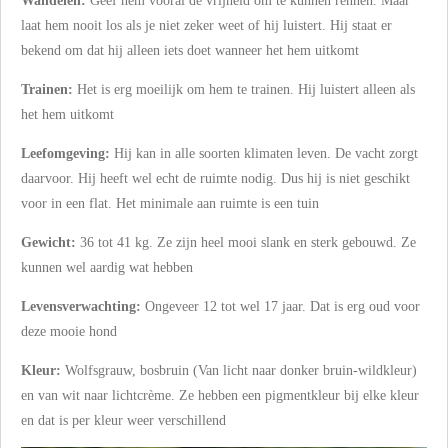
Wandelen:
Geef hem vooral de vrijheid om te kunnen rennen. Maar
laat hem nooit los als je niet zeker weet of hij luistert. Hij staat er
bekend om dat hij alleen iets doet wanneer het hem uitkomt
Trainen:
Het is erg moeilijk om hem te trainen. Hij luistert alleen als
het hem uitkomt
Leefomgeving:
Hij kan in alle soorten klimaten leven. De vacht zorgt
daarvoor. Hij heeft wel echt de ruimte nodig. Dus hij is niet geschikt
voor in een flat. Het minimale aan ruimte is een tuin
Gewicht:
36 tot 41 kg. Ze zijn heel mooi slank en sterk gebouwd. Ze
kunnen wel aardig wat hebben
Levensverwachting:
Ongeveer 12 tot wel 17 jaar. Dat is erg oud voor
deze mooie hond
Kleur:
Wolfsgrauw, bosbruin (Van licht naar donker bruin-wildkleur)
en van wit naar lichtcrème. Ze hebben een pigmentkleur bij elke kleur
en dat is per kleur weer verschillend