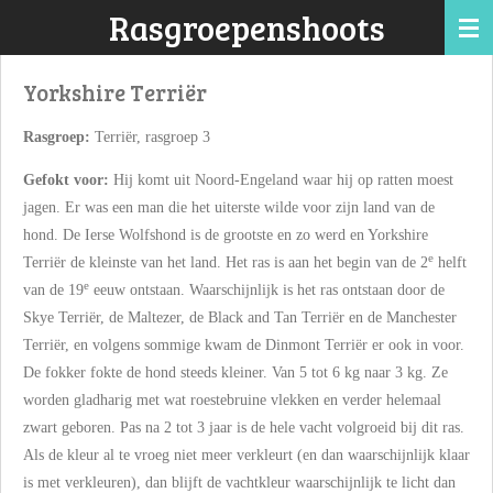
Rasgroepenshoots
Ga
direct
naar
Yorkshire Terriër
de
hoofdinhoud
Rasgroep:
Terriër, rasgroep 3
Gefokt voor:
Hij komt uit Noord-Engeland waar hij op ratten moest
jagen. Er was een man die het uiterste wilde voor zijn land van de
hond. De Ierse Wolfshond is de grootste en zo werd en Yorkshire
e
Terriër de kleinste van het land. Het ras is aan het begin van de 2
helft
e
van de 19
eeuw ontstaan. Waarschijnlijk is het ras ontstaan door de
Skye Terriër, de Maltezer, de Black and Tan Terriër en de Manchester
Terriër, en volgens sommige kwam de Dinmont Terriër er ook in voor.
De fokker fokte de hond steeds kleiner. Van 5 tot 6 kg naar 3 kg. Ze
worden gladharig met wat roestebruine vlekken en verder helemaal
zwart geboren. Pas na 2 tot 3 jaar is de hele vacht volgroeid bij dit ras.
Als de kleur al te vroeg niet meer verkleurt (en dan waarschijnlijk klaar
is met verkleuren), dan blijft de vachtkleur waarschijnlijk te licht dan