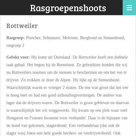
Rasgroepenshoots
Ga
direct
naar
Rottweiler
de
hoofdinhoud
Rasgroep:
Pinscher, Schnauzer, Molosser, Berghond en Sennenhond,
rasgroep 2
Gefokt voor:
Hij komt uit Duitsland. De Rottweiler heeft een dubbele
taak gehad. Het begon bij de Romeinen. Ze gebruikten honden die wij
nu Rottweilers noemen om de mensen te beschermen en om het vee te
drijven. Zo trokken ze door de Alpen. Hij lijkt op de Sennenhond.
Waarschijnlijk waren er vroeger 2 maten. De ene was groot dat het vee
te hoog beet en had een goed uithoudingsvermogen. De andere was
lager dat de drijvers waren. De Rottweiler is groot gebleven en daarvan
is waarschijnlijk het wit weggewerkt. Hij kwam op een plek waar veel
Hongaren en Fransen kwamen voor veehandel. Daar is de bijnaam van
de hond van gekomen; slagershond. Een veehandelaar (dat ook de
slager was) fokte een hele goede herders- en veedrijvershond. Ook