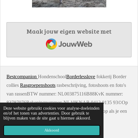
Maak jouw eigen website met
JouwWeb
Bestcompanion
Hondenschool
Borderlesslove
fokkerij Border
collies
Rasgroepenshoots
rasbeschrijving, fotoshoots en foto's
van rassenBTW nummer: NL003875116B88KvK nummer:
83787976Rekeningnummer: NL10KNAB 0412 9135 93©Op
Deze website gebruikt cookies voor analyse-doeleinden
alle foto's van de site zit copyright. Neem contact op als je een
en/of het tonen van advertenties. Door gebruik te
blijven maken van de site gaat u hiermee akkoord.
foto wil gebruiken
Powered by
JouwWeb
Akkoord