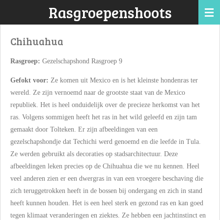
Rasgroepenshoots
Ga
direct
naar
Chihuahua
de
hoofdinhoud
Rasgroep:
Gezelschapshond Rasgroep 9
Gefokt voor:
Ze komen uit Mexico en is het kleinste hondenras ter
wereld. Ze zijn vernoemd naar de grootste staat van de Mexico
republiek. Het is heel onduidelijk over de precieze herkomst van het
ras. Volgens sommigen heeft het ras in het wild geleefd en zijn tam
gemaakt door Tolteken. Er zijn afbeeldingen van een
gezelschapshondje dat Techichi werd genoemd en die leefde in Tula.
Ze werden gebruikt als decoraties op stadsarchitectuur. Deze
afbeeldingen leken precies op de Chihuahua die we nu kennen. Heel
veel anderen zien er een dwergras in van een vroegere beschaving die
zich teruggetrokken heeft in de bossen bij ondergang en zich in stand
heeft kunnen houden. Het is een heel sterk en gezond ras en kan goed
tegen klimaat veranderingen en ziektes. Ze hebben een jachtinstinct en